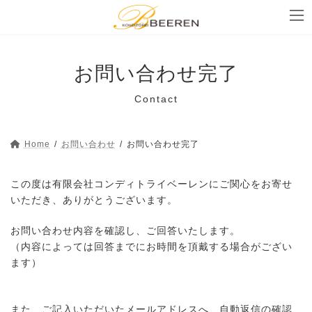
コ
ナ
ン
ビ
テ
ゲ
ン
ー
お問い合わせ完了
ツ
シ
Contact
へ
ョ
ス
ン
Home
お問い合わせ
お問い合わせ完了
キ
に
ッ
移
この度は有限会社コンディトライベーレンにご関心をお寄せ
プ
動
いただき、ありがとうございます。
お問い合わせ内容を確認し、ご回答いたします。
（内容によっては回答までにお時間を頂戴する場合がござい
ます）
また、ご記入いただいたメールアドレスへ、自動返信の確認