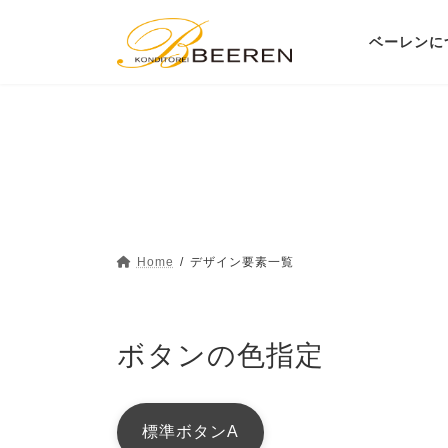
コ
ナ
ベーレンに
ン
ビ
テ
ゲ
ン
ー
ツ
シ
へ
ョ
ス
ン
キ
に
Home
デザイン要素一覧
ッ
移
プ
動
ボタンの色指定
標準ボタンA